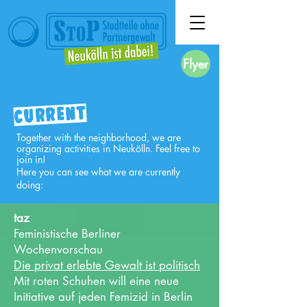
Flyer
Current
Together with the neighborhood, we are
organizing activities in Neukölln. Feel free to
join in!
Here you can see what we are currently
doing:
taz
Feministische Berliner
Wochenvorschau
Die privat erlebte Gewalt ist politisch
Mit roten Schuhen will eine neue
Initiative auf jeden Femizid in Berlin