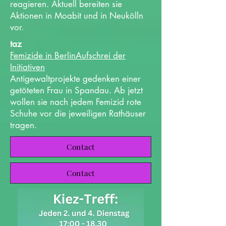
reagieren. Aktuell bereiten sie
Aktionen in Moabit und in Neukölln
vor.
taz
Femizide in BerlinAufschrei der
Initiativen
Antigewaltprojekte gedenken einer
getöteten Frau in Spandau. Ab jetzt
wollen sie nach jedem Femizid rote
Schuhe vor die jeweiligen Rathäuser
tragen.
Contact
Contact